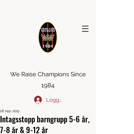
MALMÖ TAEKWONDO
We Raise Champions Since
1984
Logga in
28 sep. 2021
Intagsstopp barngrupp 5-6 år,
7-8 år & 9-12 år