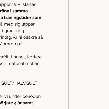
pperna. Vi startar 
träna i samma 
a träningstider som 
å med sig lappar 
d gradering. 
intag. Är ni osäkra så 
a Mommo på 
fritt i huset, kortare 
och material mellan 
 
 GULT/HALVGULT 
r vi under perioden 
örjare 4 år samt 