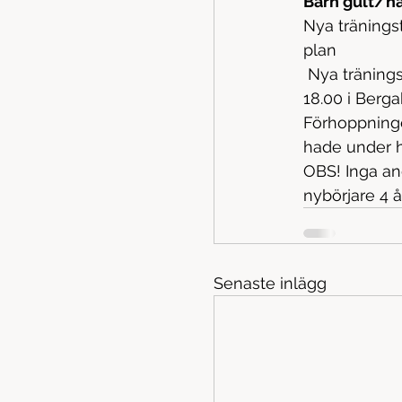
Barn gult/ha
Nya träningst
plan
 Nya träningstiderna för Gula/halvgula 6-8 år (Fr.o.m. 18 januari) är måndagar 17.00 – 
18.00 i Berga
Förhoppningen
hade under hö
OBS! Inga an
nybörjare 4 å
Senaste inlägg