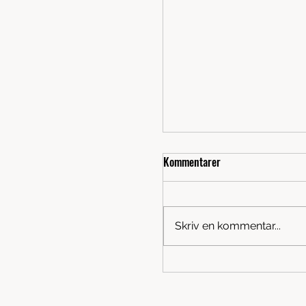
Terminsstart HT26 - Oxie
Kommentarer
Då börjar det närma sig s
av sommaren. Kanske lite 
men som tröst börjar de
Skriv en kommentar...
ordinarie terminen i Oxie
Måndag den 3/8 kör vi ig
Kungshögaskolans idrott
Tiderna är som vanligt: B