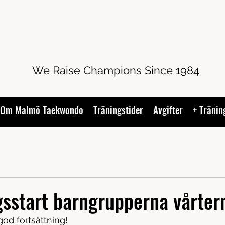
MALMÖ TAEKWONDO
We Raise Champions Since 1984
 Om Malmö Taekwondo
Träningstider
Avgifter
+ Tränin
gsstart barngrupperna vårte
god fortsättning! 