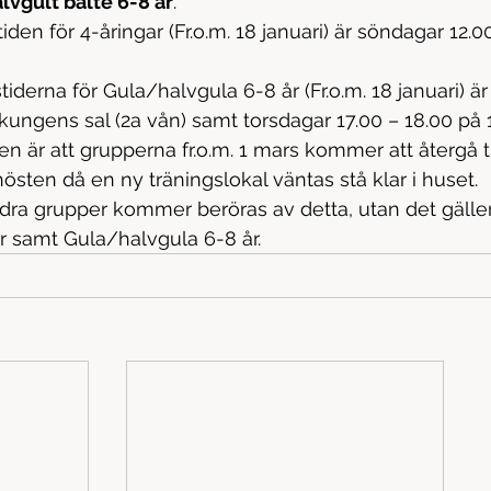
lvgult bälte 6-8 år
. 
iden för 4-åringar (Fr.o.m. 18 januari) är söndagar 12.
kungens sal (2a vån) samt torsdagar 17.00 – 18.00 på 
 är att grupperna fr.o.m. 1 mars kommer att återgå til
sten då en ny träningslokal väntas stå klar i huset. 
dra grupper kommer beröras av detta, utan det gäll
r samt Gula/halvgula 6-8 år. 