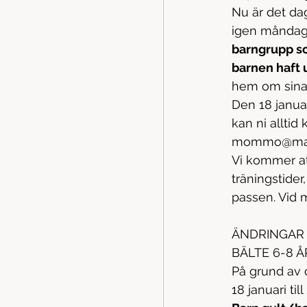
Nu är det dag
igen måndage
barngrupp so
barnen haft
hem om sina 
Den 18 januar
kan ni allti
mommo@malm
Vi kommer att 
träningstider
passen. Vid
ÄNDRINGAR 
BÄLTE 6-8 Å
På grund av 
18 januari ti