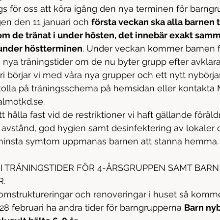
s för oss att köra igång den nya terminen för barngru
n den 11 januari och 
första veckan ska alla barnen 
m de tränat i under hösten, det innebär exakt samm
 under höstterminen
. Under veckan kommer barnen f
nya träningstider om de nu byter grupp efter avklara
i börjar vi med våra nya grupper och ett nytt nybörjar
d kolla på träningsschema på hemsidan eller kontakt
otkd.se. 
hålla fast vid de restriktioner vi haft gällande föräldra
, avstånd, god hygien samt desinfektering av lokaler 
 minsta symtom uppmanas barnen att stanna hemma.
I TRÄNINGSTIDER FÖR 4-ÅRSGRUPPEN SAMT BARN
R.
omstruktureringar och renoveringar i huset så komme
ll 28 februari ha andra tider för barngrupperna 
Barn nyb