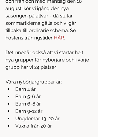
och från och med måndag den 18 
augusti kör vi igång den nya 
säsongen på allvar - då slutar 
sommartiderna gälla och vi går 
tillbaka till ordinarie schema. Se 
höstens träningstider 
HÄR
.
Det innebär också att vi startar helt 
nya grupper för nybörjare och i varje 
grupp har vi 24 platser. 
Våra nybörjargrupper är:
Barn 4 år
Barn 5-6 år
Barn 6-8 år
Barn 9-12 år
Ungdomar 13-20 år
Vuxna från 20 år