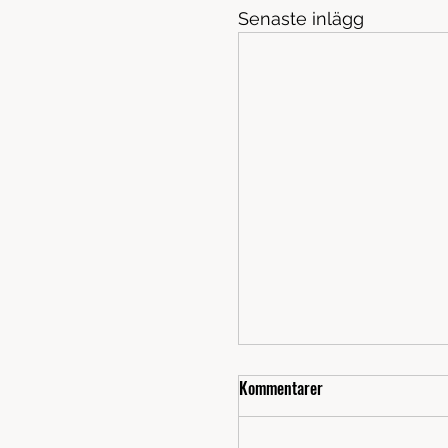
Senaste inlägg
Terminsstart HT26 - Oxie
Kommentarer
Då börjar det närma sig s
av sommaren. Kanske lite 