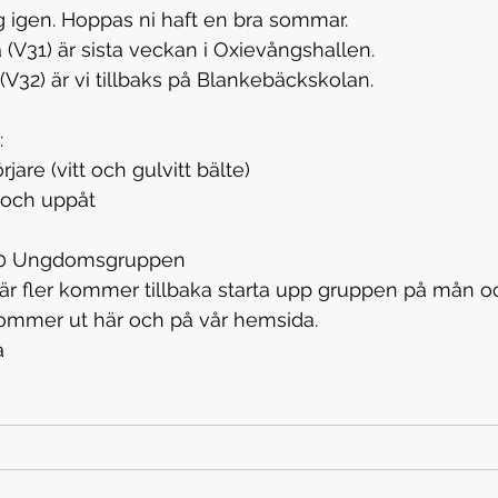
g igen. Hoppas ni haft en bra sommar.
(V31) är sista veckan i Oxievångshallen.
V32) är vi tillbaks på Blankebäckskolan.
:
jare (vitt och gulvitt bälte)
t och uppåt
,00 Ungdomsgruppen 
r fler kommer tillbaka starta upp gruppen på mån oc
kommer ut här och på vår hemsida. 
a