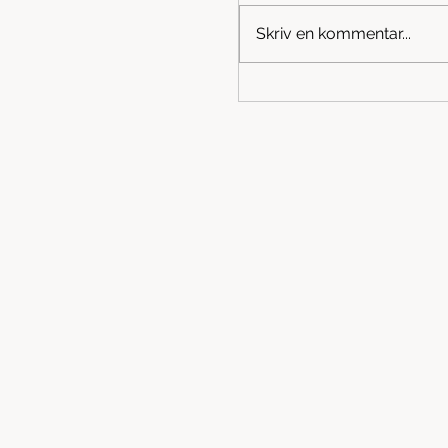
men som tröst börjar de
Skriv en kommentar...
ordinarie terminen i Oxie
Måndag den 3/8 kör vi ig
Kungshögaskolans idrott
Tiderna är som vanligt: B