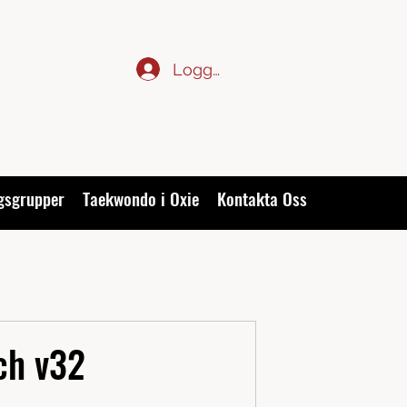
Logga in
gsgrupper
Taekwondo i Oxie
Kontakta Oss
ch v32