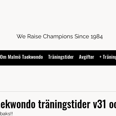
MALMÖ TAEKWONDO
We Raise Champions Since 1984
 Om Malmö Taekwondo
Träningstider
Avgifter
+ Tränin
aekwondo träningstider v31 o
baks!!