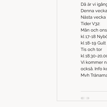
Då är vi igån
Denna vecka 
Nästa vecka (
Tider V32:
Mån och ons
kl 17-18 Nybör
kl 18-19 Gul
Tis och tor 
kl 18.30-20
Vi kommer nä
också. Info 
Mvh Tränarn